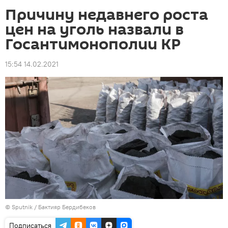
Причину недавнего роста
цен на уголь назвали в
Госантимонополии КР
15:54 14.02.2021
©
Sputnik
/ Бактияр Бердибеков
Подписаться