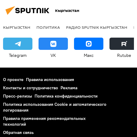
Кыргызстан
КЫРГЫЗСТАН
ПОЛИТИКА
РАДИО SPUTNIK КЫРГЫЗСТАН
Р
Telegram
VK
Макс
Rutube
О проекте
Правила использования
Контакты и сотрудничество
Реклама
Пресс-релизы
Политика конфиденциальности
Политика использования Cookie и автоматического
логирования
Правила применения рекомендательных
технологий
Обратная связь