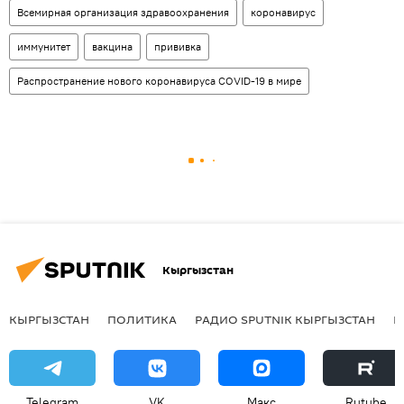
Всемирная организация здравоохранения
коронавирус
иммунитет
вакцина
прививка
Распространение нового коронавируса COVID-19 в мире
Кыргызстан
КЫРГЫЗСТАН
ПОЛИТИКА
РАДИО SPUTNIK КЫРГЫЗСТАН
Р
Telegram
VK
Макс
Rutube