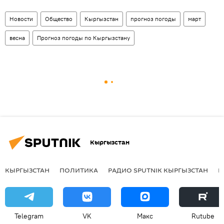
Новости
Общество
Кыргызстан
прогноз погоды
март
весна
Прогноз погоды по Кыргызстану
Кыргызстан
КЫРГЫЗСТАН
ПОЛИТИКА
РАДИО SPUTNIK КЫРГЫЗСТАН
Р
Telegram
VK
Макс
Rutube