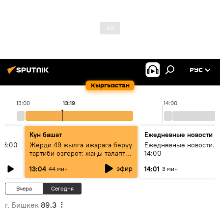
РУС
Кыргызстан
13:00
13:19
14:00
Күн башат
Ежедневные новости
13:00
Жерди 49 жылга ижарага берүү
Ежедневные новости. 
тартиби өзгөрөт: жаңы талаптар
14:00
эмнени көздөйт?
эфир
13:04
14:01
44 мин
3 мин
Вчера
Сегодня
г. Бишкек
89.3