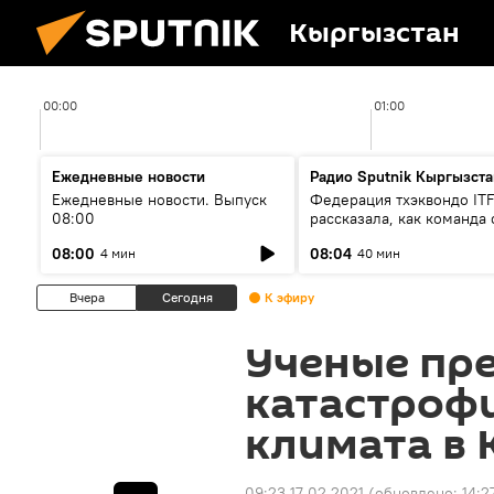
Кыргызстан
00:00
01:00
Ежедневные новости
Радио Sputnik Кыргызста
Ежедневные новости. Выпуск
Федерация тхэквондо IT
08:00
рассказала, как команда 
жертвой мошенников
08:00
08:04
4 мин
40 мин
Вчера
Сегодня
К эфиру
Ученые пр
катастроф
климата в 
09:23 17.02.2021
(обновлено:
14:2