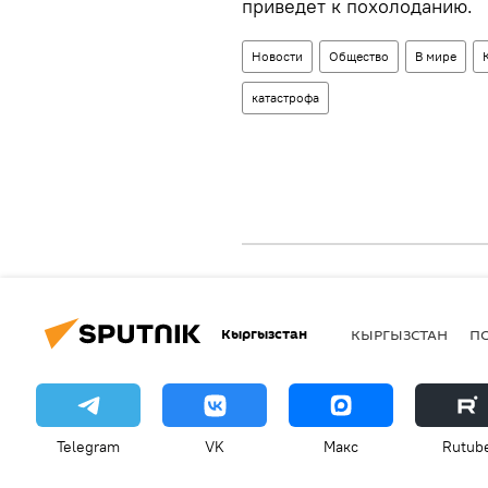
приведет к похолоданию.
Новости
Общество
В мире
катастрофа
Кыргызстан
КЫРГЫЗСТАН
П
Telegram
VK
Макс
Rutub