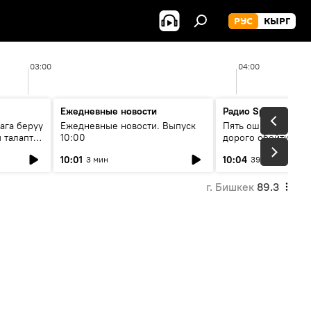
РУС
КЫРГ
03:00
04:00
Ежедневные новости
Радио Sputnik Кыр
ага берүү
Ежедневные новости. Выпуск
Пять ошибок котор
 талаптар
10:00
дорого обойтись п
жилья
10:01
10:04
3 мин
39 мин
г. Бишкек
89.3