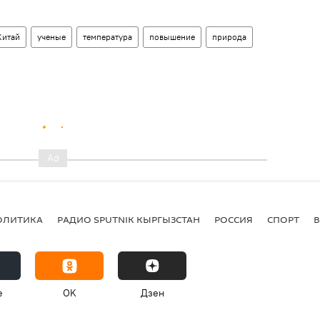
Китай
ученые
температура
повышение
природа
ОЛИТИКА
РАДИО SPUTNIK КЫРГЫЗСТАН
РОССИЯ
СПОРТ
e
OK
Дзен