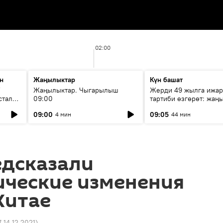
02:00
н
Жаңылыктар
Күн башат
F
Жаңылыктар. Чыгарылыш
Жерди 49 жылга ижар
стала
09:00
тартиби өзгөрөт: жаңы
эмнени көздөйт?
09:00
09:05
4 мин
44 мин
едсказали
ические изменения
Китае
7 14.12.2021
)