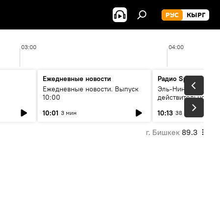
РУС
КЫРГ
03:00
04:00
Ежедневные новости
Радио Sputnik Кыр
Ежедневные новости. Выпуск
Эль-Ниньо, жара и 
10:00
действительно вли
 өнүгүү
погоду в Кыргызст
10:01
10:13
3 мин
38 мин
г. Бишкек
89.3