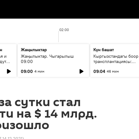
02:00
н
Жаңылыктар
Күн башат
я и
Жаңылыктар. Чыгарылыш
Кыргызстандагы боор
дут
09:00
трансплантациясы:
жетишкендиктер жана
09:00
09:04
4 мин
46 мин
келечеги
за сутки стал
ти на $ 14 млрд.
роизошло
7 14.12.2021
)