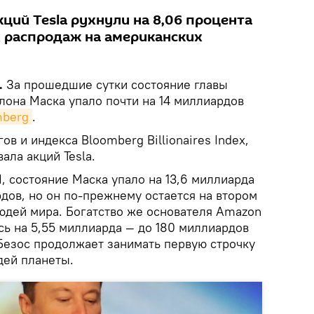
кций Tesla рухнули на 8,06 процента
 распродаж на американских
.
За прошедшие сутки состояние главы
лона Маска упало почти на 14 миллиардов
mberg
.
ов и индекса Bloomberg Billionaires Index,
ала акций Tesla.
I, состояние Маска упало на 13,6 миллиарда
дов, но он по-прежнему остается на втором
юдей мира. Богатство же основателя Amazon
ь на 5,55 миллиарда — до 180 миллиардов
 Безос продолжает занимать первую строчку
дей планеты.