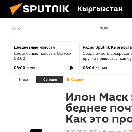
Кыргызстан
00:00
01:00
Ежедневные новости
Радио Sputnik Кыргызста
Ежедневные новости. Выпуск
Среда вместо воскресень
08:00
другие новшества: как бу
проходить выборы в КР?
08:00
08:04
4 мин
38 мин
Вчера
Сегодня
К эфиру
Илон Маск 
беднее поч
Как это п
18:02 26.02.2021
(обновлено:
14:2