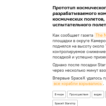
Прототип космического
разрабатываемого ком
космических полетов, 
испытательного полет
Как сообщает газета
The 
площадки в округе Камеро
поднялся на высоту около 
контролируемое снижение,
посадкой и успешно призе
Однако после посадки Star
через несколько минут взо
Впервые SpaceX удалось п
все корабли взрывались
.
В мире
Происшествия
видео
SpaceX Starship