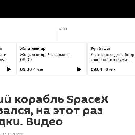
02:00
н
Жаңылыктар
Күн башат
я и
Жаңылыктар. Чыгарылыш
Кыргызстандагы боор
дут
09:00
трансплантациясы:
жетишкендиктер жана
09:00
09:04
4 мин
46 мин
келечеги
й корабль SpaceX
ался, на этот раз
дки. Видео
7 14.12.2021
)