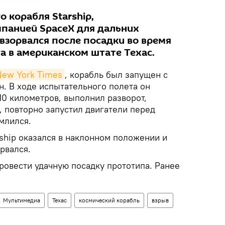
 корабля Starship,
панией SpaceX для дальних
взорвался после посадки во время
а в американском штате Техас.
New York Times
, корабль был запущен с
н. В ходе испытательного полета он
10 километров, выполнил разворот,
 повторно запустил двигатели перед
млился.
ship оказался в наклонном положении и
рвался.
ровести удачную посадку прототипа. Ранее
Мультимедиа
Техас
космический корабль
взрыв