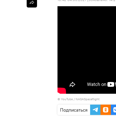
© YouTube /
NASASpaceflight
Подписаться