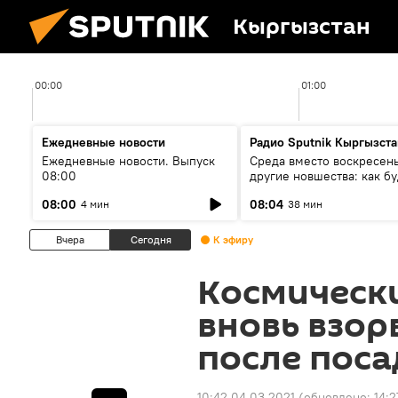
Кыргызстан
00:00
01:00
Ежедневные новости
Радио Sputnik Кыргызста
Ежедневные новости. Выпуск
Среда вместо воскресень
08:00
другие новшества: как бу
проходить выборы в КР?
08:00
08:04
4 мин
38 мин
Вчера
Сегодня
К эфиру
Космически
вновь взорв
после поса
10:42 04.03.2021
(обновлено:
14:2