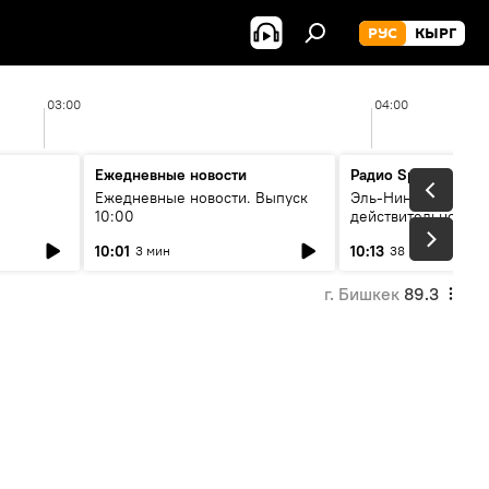
РУС
КЫРГ
03:00
04:00
Ежедневные новости
Радио Sputnik Кыр
Ежедневные новости. Выпуск
Эль-Ниньо, жара и 
10:00
действительно вли
 өнүгүү
погоду в Кыргызст
10:01
10:13
3 мин
38 мин
г. Бишкек
89.3