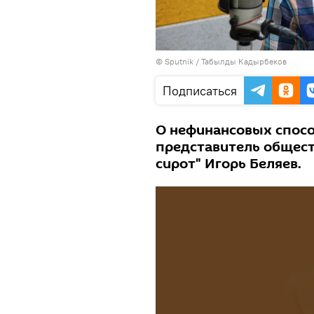
©
Sputnik / Табылды Кадырбеков
Подписаться
О нефинансовых спосо
представитель общест
сирот" Игорь Беляев.