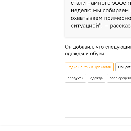
стали намного эффек
неделю мы собираем 
охватываем примерно
ситуацией", — рассказ
Он добавил, что следующи
одежды и обуви.
Радио Sputnik Кыргызстан
Общест
продукты
одежда
сбор средств