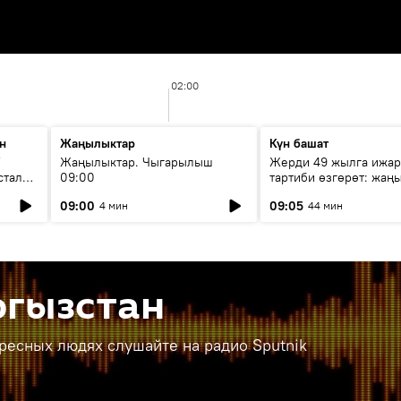
02:00
н
Жаңылыктар
Күн башат
F
Жаңылыктар. Чыгарылыш
Жерди 49 жылга ижар
стала
09:00
тартиби өзгөрөт: жаңы
эмнени көздөйт?
09:00
09:05
4 мин
44 мин
ргызстан
ересных людях слушайте на радио Sputnik