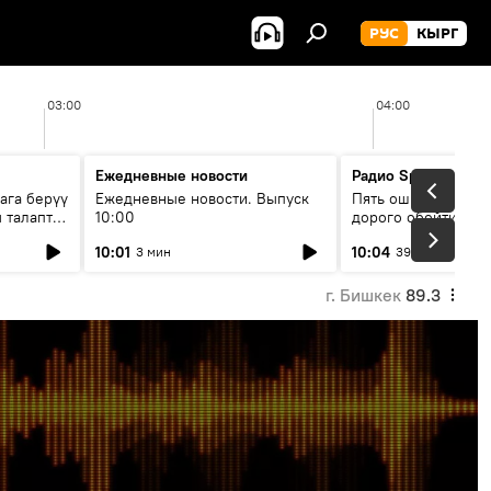
РУС
КЫРГ
03:00
04:00
Ежедневные новости
Радио Sputnik Кыр
ага берүү
Ежедневные новости. Выпуск
Пять ошибок котор
 талаптар
10:00
дорого обойтись п
жилья
10:01
10:04
3 мин
39 мин
г. Бишкек
89.3