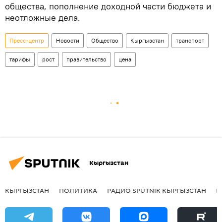
общества, пополнение доходной части бюджета и
неотложные дела.
Пресс-центр
Новости
Общество
Кыргызстан
транспорт
тарифы
рост
правительство
цена
Кыргызстан
КЫРГЫЗСТАН
ПОЛИТИКА
РАДИО SPUTNIK КЫРГЫЗСТАН
Р