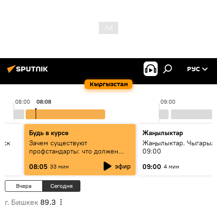
РУС
Кыргызстан
08:00
08:08
09:00
Будь в курсе
Жаңылыктар
уск
Зачем существуют
Жаңылыктар. Чыгары
профстандарты: что должен
09:00
знать каждый специалист о
эфир
08:05
09:00
33 мин
4 мин
своей профессии
Вчера
Сегодня
г. Бишкек
89.3