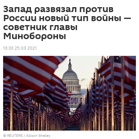
Запад развязал против
России новый тип войны —
советник главы
Минобороны
13:33 25.03.2021
©
REUTERS
/ Allison Shelley