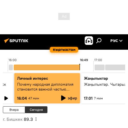
РУС
Кыргызстан
16:00
16:49
17:00
Личный интерес
Жаңылыктар
уск
Почему народная дипломатия
Жаңылыктар. Чыгарыл
становится важной частью
международного
эфир
16:04
17:01
47 мин
7 мин
сотрудничества
Вчера
Сегодня
г. Бишкек
89.3