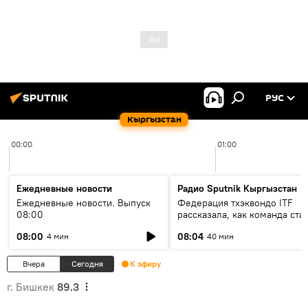
РУС
Кыргызстан
00:00
01:00
Ежедневные новости
Радио Sputnik Кыргызстан
Ежедневные новости. Выпуск
Федерация тхэквондо ITF
08:00
рассказала, как команда ста
жертвой мошенников
08:00
08:04
4 мин
40 мин
Вчера
Сегодня
К эфиру
г. Бишкек
89.3