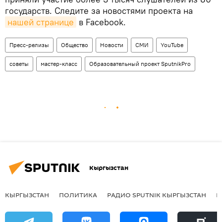
государств. Следите за новостями проекта на
нашей странице
в Facebook.
Пресс-релизы
Общество
Новости
СМИ
YouTube
советы
мастер-класс
Образовательный проект SputnikPro
Кыргызстан
КЫРГЫЗСТАН
ПОЛИТИКА
РАДИО SPUTNIK КЫРГЫЗСТАН
Р