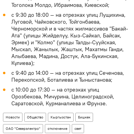
Тоголока Молдо, Ибраимова, Киевской;
с 9:30 до 18:00 — на отрезках улиц Лущихина,
Луговой, Чайковского, Тойгонбаева,
Черноморской и в частях жилмассивов "Бакай-
Ата" (улицы Жийделуу, Кыз-Сайкал, Байсак,
Эрмек) и "Колмо" (улицы Талды-Сууйская,
Мыскал, Жанылык, Жаштык, Махатмы Ганди,
Алыбаева, Мадина, Достук, Ала-Букинская,
Кулиева);
с 9:40 до 14:00 — на отрезках улиц Сеченова,
Перекопской, Боталиева и Тыныстанова;
с 10:00 до 17:30 — на отрезках улиц
Орозбекова, Мичурина, Целиноградской,
Саратовской, Курманалиева и Фрунзе.
Новости
Общество
Кыргызстан
Бишкек
ОАО "Северэлектро"
отключение
свет