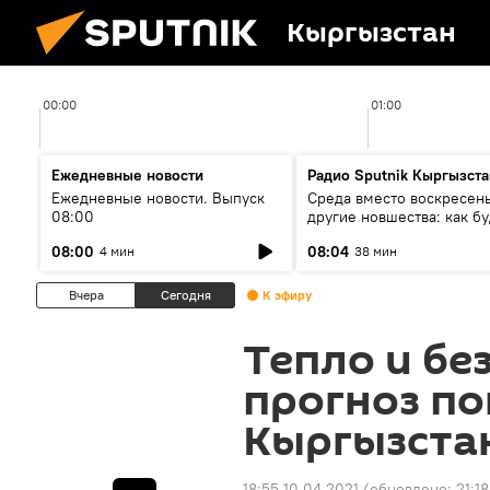
Кыргызстан
00:00
01:00
Ежедневные новости
Радио Sputnik Кыргызста
Ежедневные новости. Выпуск
Среда вместо воскресень
08:00
другие новшества: как бу
проходить выборы в КР?
08:00
08:04
4 мин
38 мин
Вчера
Сегодня
К эфиру
Тепло и бе
прогноз по
Кыргызстан
18:55 10.04.2021
(обновлено:
21:18