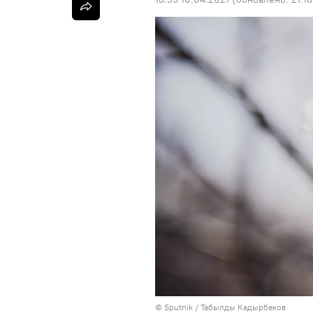
©
Sputnik / Табылды Кадырбеков