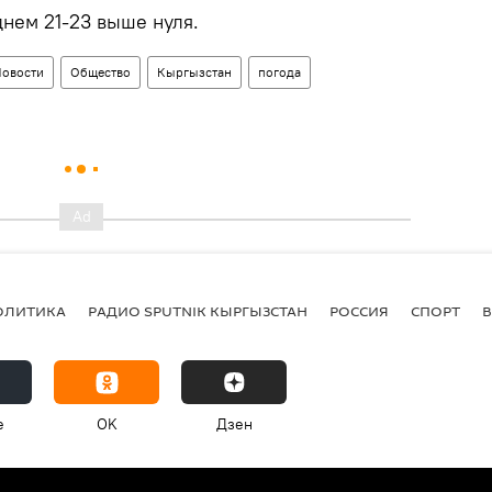
днем 21-23 выше нуля.
овости
Общество
Кыргызстан
погода
ОЛИТИКА
РАДИО SPUTNIK КЫРГЫЗСТАН
РОССИЯ
СПОРТ
e
OK
Дзен