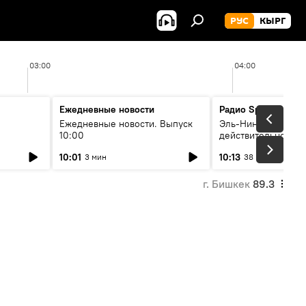
РУС
КЫРГ
03:00
04:00
Ежедневные новости
Радио Sputnik Кыр
Ежедневные новости. Выпуск
Эль-Ниньо, жара и 
10:00
действительно вли
 өнүгүү
погоду в Кыргызст
10:01
10:13
3 мин
38 мин
г. Бишкек
89.3