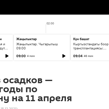
02:00
н
Жаңылыктар
Күн башат
я и
Жаңылыктар. Чыгарылыш
Кыргызстандагы боор
дут
09:00
трансплантациясы:
жетишкендиктер жана
09:00
09:04
4 мин
46 мин
келечеги
з осадков —
годы по
у на 11 апреля
 15.12.2021
)