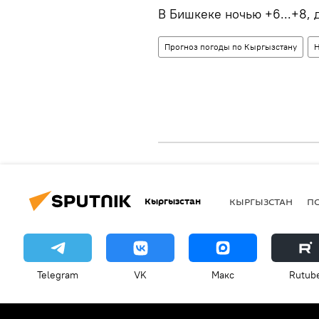
В Бишкеке ночью +6...+8, 
Прогноз погоды по Кыргызстану
Н
Кыргызстан
КЫРГЫЗСТАН
П
Telegram
VK
Макс
Rutub