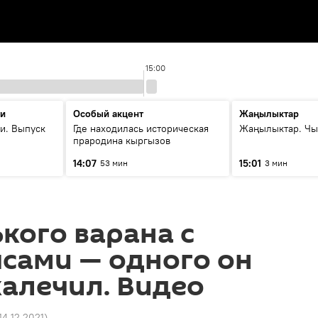
15:00
ти
Особый акцент
Жаңылыктар
и. Выпуск
Где находилась историческая
Жаңылыктар. Чы
прародина кыргызов
14:07
15:01
53 мин
3 мин
кого варана с
сами — одного он
калечил. Видео
14.12.2021
)