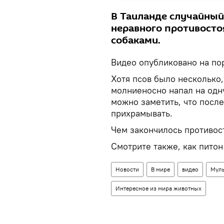
В Таиланде случайный
неравного противосто
собаками.
Видео опубликовано на по
Хотя псов было несколько,
молниеносно напал на одну
можно заметить, что посл
прихрамывать.
Чем закончилось противост
Смотрите также, как питон
Новости
В мире
видео
Муль
Интересное из мира животных