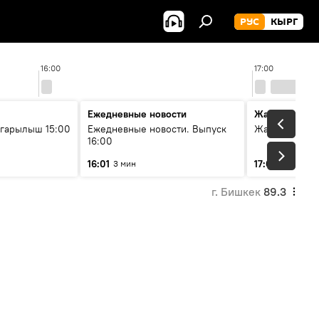
РУС
КЫРГ
16:00
17:00
Ежедневные новости
Жаңылыктар
гарылыш 15:00
Ежедневные новости. Выпуск
Жаңылыктар.
16:00
16:01
17:01
3 мин
3 мин
г. Бишкек
89.3