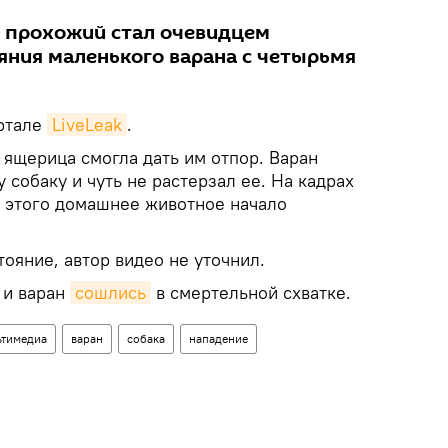
 прохожий стал очевидцем
яния маленького варана с четырьмя
ртале
LiveLeak
.
 ящерица смогла дать им отпор. Варан
 собаку и чуть не растерзал ее. На кадрах
е этого домашнее животное начало
ояние, автор видео не уточнил.
 и варан
сошлись
в смертельной схватке.
тимедиа
варан
собака
нападение