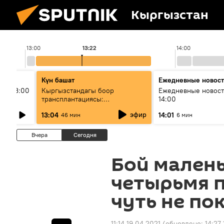
Кыргызстан
13:00
13:22
14:00
Күн башат
Ежедневные новос
ыш 13:00
Кыргызстандагы боор
Ежедневные новост
трансплантациясы:
14:00
жетишкендиктер жана өнүгүү
эфир
13:04
14:01
46 мин
6 мин
келечеги
Вчера
Сегодня
Бой малень
четырьмя п
чуть не по
11:14 19.04.2021
(обновлено:
14:27 