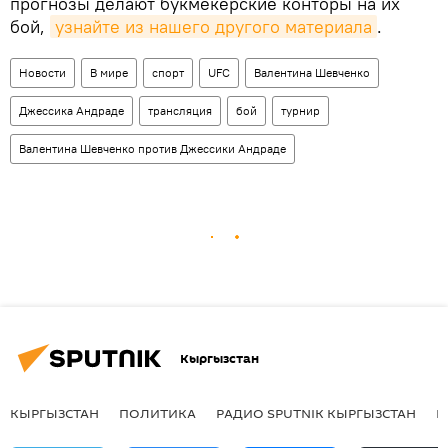
прогнозы делают букмекерские конторы на их
бой,
узнайте из нашего другого материала
.
Новости
В мире
спорт
UFC
Валентина Шевченко
Джессика Андраде
трансляция
бой
турнир
Валентина Шевченко против Джессики Андраде
Кыргызстан
КЫРГЫЗСТАН
ПОЛИТИКА
РАДИО SPUTNIK КЫРГЫЗСТАН
Р