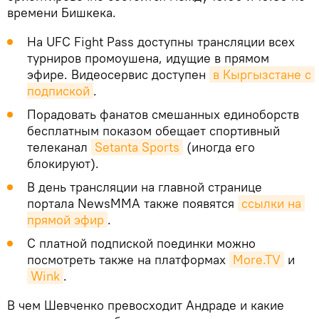
времени Бишкека.
На UFC Fight Pass доступны трансляции всех
турниров промоушена, идущие в прямом
эфире. Видеосервис доступен
в Кыргызстане с 
подпиской
.
Порадовать фанатов смешанных единоборств
бесплатным показом обещает спортивный
телеканал
Setanta Sports
(иногда его
блокируют).
В день трансляции на главной странице
портала NewsMMA также появятся
ссылки на 
прямой эфир
.
С платной подпиской поединки можно
посмотреть также на платформах
More.TV
и
Wink
.
В чем Шевченко превосходит Андраде и какие