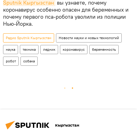
Sputnik Кыргызстан
вы узнаете, почему
коронавирус особенно опасен для беременных и
почему первого пса-робота уволили из полиции
Нью-Йорка.
Радио Sputnik Кыргызстан
Новости науки и новых технологий
наука
техника
ледник
коронавирус
беременность
робот
собака
Кыргызстан