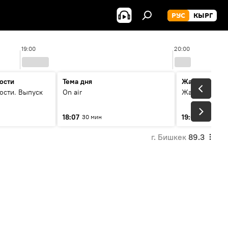
РУС
КЫРГ
19:00
20:00
ости
Тема дня
Жаңылыктар
ости. Выпуск
On air
Жаңылыктар.
18:07
19:01
30 мин
11 мин
г. Бишкек
89.3