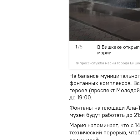
1
/5
а технический перерыв,
В Бишкеке открыл
двигателей
мэрии
©
пресс-служба мэрии города Бишк
На балансе муниципального
фонтанных комплексов. Вс
героев (проспект Молодой 
до 19:00.
Фонтаны на площади Ала-Т
музея будут работать до 21
Мэрия напоминает, что с 1
технический перерыв, что
двигателей.