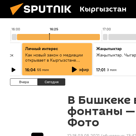
Кыргызстан
16:00
16:25
17:00
Личный интерес
Жаңылыктар
Выпуск
Как новый закон о медиации
Жаңылыктар. Чыга
открывает в Кыргызстане
культуру диалога
эфир
16:04
17:01
55 мин
3 мин
Вчера
Сегодня
В Бишкеке
фонтаны — 
Фото
12:18 03.05.2021
(обновлено:
13:4