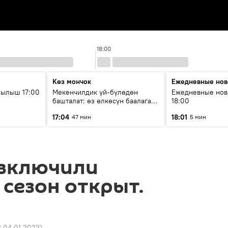
18:00
Көз мончок
Ежедневные нов
рылыш 17:00
Мекенчилдик үй-бүлөдөн
Ежедневные нов
башталат: өз өлкөсүн баалаган
18:00
муунду кантип тарбиялоо
17:04
18:01
47 мин
5 мин
керек?
 включили
сезон открыт.
2 04.01.2022
)