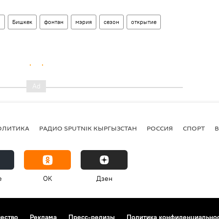
о
Бишкек
фонтан
мэрия
сезон
открытие
ОЛИТИКА
РАДИО SPUTNIK КЫРГЫЗСТАН
РОССИЯ
СПОРТ
e
OK
Дзен
чество
Реклама
Пресс-релизы
Политика конфиденциально