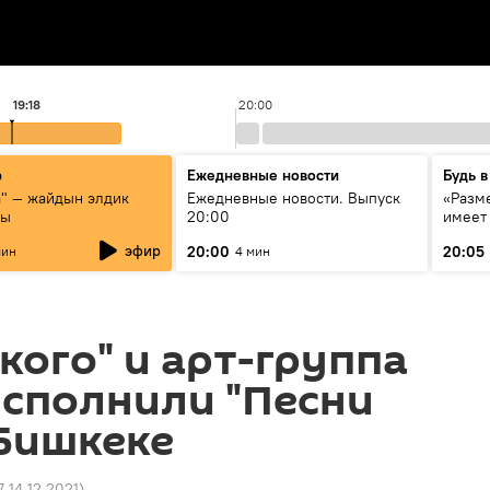
19:18
20:00
р
Ежедневные новости
Будь в
а" — жайдын элдик
Ежедневные новости. Выпуск
«Разме
сы
20:00
имеет
экспер
эфир
20:00
20:05
мин
4 мин
Росси
образ
кого" и арт-группа
сполнили "Песни
 Бишкеке
7 14.12.2021
)