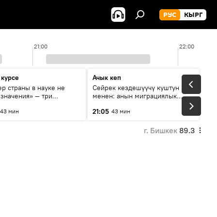
РУС
КЫРГ
21:00
22:00
 курсе
Ачык кеп
р страны в науке не
Сейрек кездешүүчү куштун изи
 значения» — три
менен: анын миграциялык
та о сотрудничестве
жолу эмнеден кабар берет?
21:05
43 мин
43 мин
и и Кыргызстана в
овании и исследованиях
г. Бишкек
89.3