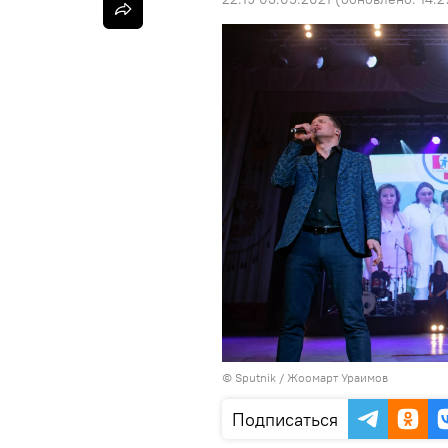
©
Sputnik / Жоомарт Ураимов
Подписаться