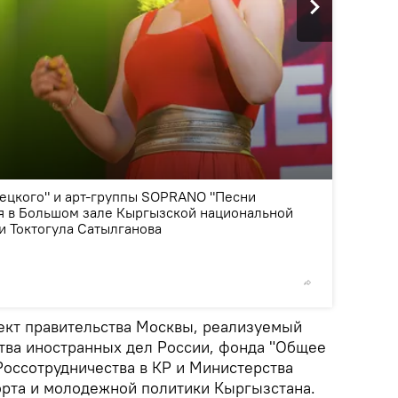
2
/6
рецкого" и арт-группы SOPRANO "Песни
я в Большом зале Кыргызской национальной
 Токтогула Сатылганова
©
Sputni
ект правительства Москвы, реализуемый
ва иностранных дел России, фонда "Общее
Россотрудничества в КР и Министерства
орта и молодежной политики Кыргызстана.