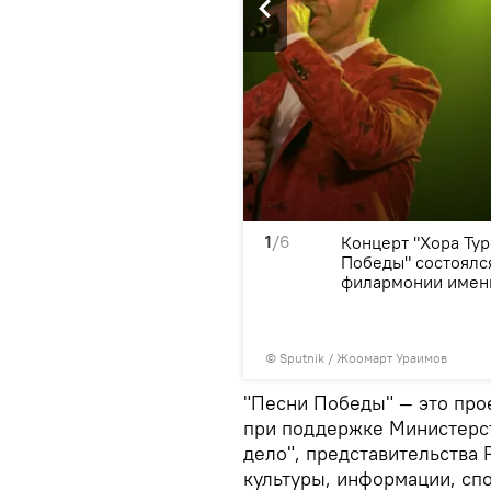
1
/6
ист России, основатель и
Концерт "Хора Ту
 и арт-группы SOPRANO
Победы" состоялс
ому залу.
филармонии имени
©
Sputnik / Жоомарт Ураимов
"Песни Победы" — это про
при поддержке Министерст
дело", представительства 
культуры, информации, сп