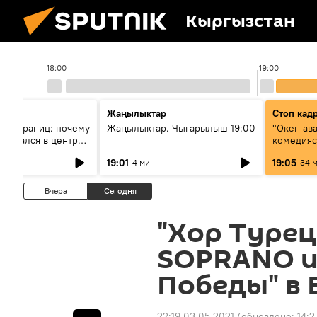
Кыргызстан
18:00
19:00
Жаңылыктар
Стоп кад
без границ: почему
Жаңылыктар. Чыгарылыш 19:00
"Окен ав
оказался в центре
комедия
знеса
19:01
19:05
4 мин
34 
Вчера
Сегодня
"Хор Турец
SOPRANO и
Победы" в
22:19 03.05.2021
(обновлено:
14:2