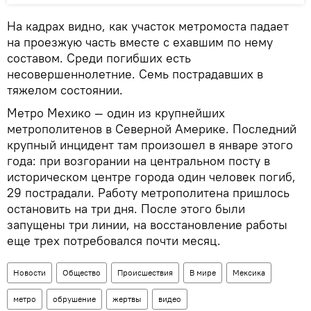
​На кадрах видно, как участок метромоста падает
на проезжую часть вместе с ехавшим по нему
составом. Среди погибших есть
несовершеннолетние. Семь пострадавших в
тяжелом состоянии.
Метро Мехико — один из крупнейших
метрополитенов в Северной Америке. Последний
крупный инцидент там произошел в январе этого
года: при возгорании на центральном посту в
историческом центре города один человек погиб,
29 пострадали. Работу метрополитена пришлось
остановить на три дня. После этого были
запущены три линии, на восстановление работы
еще трех потребовался почти месяц.
Новости
Общество
Происшествия
В мире
Мексика
метро
обрушение
жертвы
видео