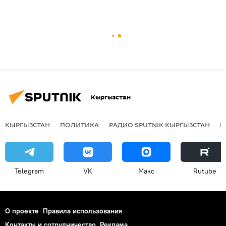
Кыргызстан
КЫРГЫЗСТАН
ПОЛИТИКА
РАДИО SPUTNIK КЫРГЫЗСТАН
Р
Telegram
VK
Макс
Rutube
О проекте
Правила использования
Контакты и сотрудничество
Реклама