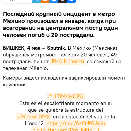
Последний крупный инцидент в метро
Мехико произошел в январе, когда при
возгорании на центральном посту один
человек погиб и 29 пострадали.
БИШКЕК, 4 мая — Sputnik.
В Мехико (Мексика)
обрушился метромост, погибли 20 человек, 49
пострадали, пишет
РИА Новости
со ссылкой на
телеканал Milenio.
Камеры видеонаблюдения зафиксировали момент
крушения.
#ULTIMAHORA
Este es el escalofriante momento en el
que se quiebra la estructura del
#MetroCDMX
en la estación Olivos de la
Línea 12.
https://t.co/6z8bRGGxiu
pic.twitter.com/PgzUgKtgEU