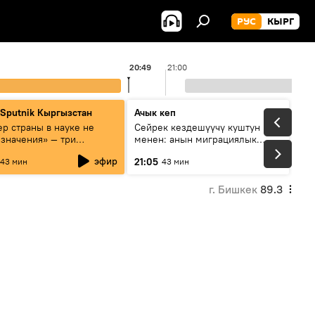
РУС
КЫРГ
20:49
21:00
 Sputnik Кыргызстан
Ачык кеп
р страны в науке не
Сейрек кездешүүчү куштун изи
 значения» — три
менен: анын миграциялык
та о сотрудничестве
жолу эмнеден кабар берет?
эфир
21:05
43 мин
43 мин
и и Кыргызстана в
овании и исследованиях
г. Бишкек
89.3