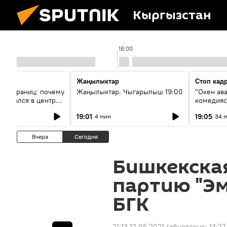
Кыргызстан
18:00
Жаңылыктар
Стоп кад
без границ: почему
Жаңылыктар. Чыгарылыш 19:00
"Окен ав
оказался в центре
комедия
знеса
19:01
19:05
4 мин
34 
Вчера
Сегодня
Бишкекска
партию "Эм
БГК
21:13 12.05.2021
(обновлено:
14:27