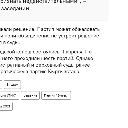
признать недействительными", —
 заседании.
ржали решение. Партия может обжаловать
ли политобъединение не устроит решение
 в суды.
дской кенеш состоялись 11 апреля. По
 него проходили шесть партий. Однако
истративный и Верховный суды ранее
ратическую партию Кыргызстана.
Бишкек
ссия (ТИК)
решение
Партия "Эмгек"
ш 2021