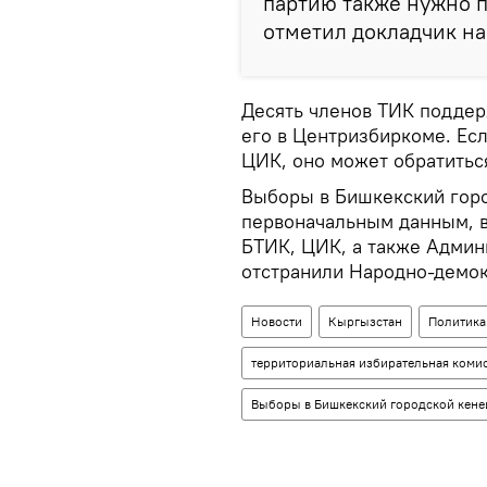
партию также нужно 
отметил докладчик на
Десять членов ТИК подде
его в Центризбиркоме. Ес
ЦИК, оно может обратиться
Выборы в Бишкекский горо
первоначальным данным, в
БТИК, ЦИК, а также Админ
отстранили Народно-демок
Новости
Кыргызстан
Политика
территориальная избирательная коми
Выборы в Бишкекский городской кене