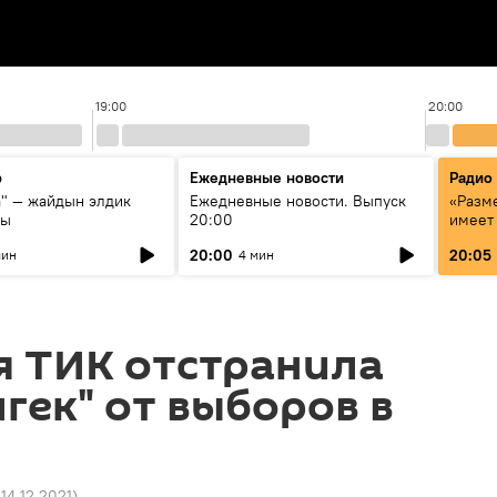
19:00
20:00
р
Ежедневные новости
Радио
а" — жайдын элдик
Ежедневные новости. Выпуск
«Разме
сы
20:00
имеет
экспер
20:00
20:05
мин
4 мин
Росси
образ
я ТИК отстранила
гек" от выборов в
 14.12.2021
)