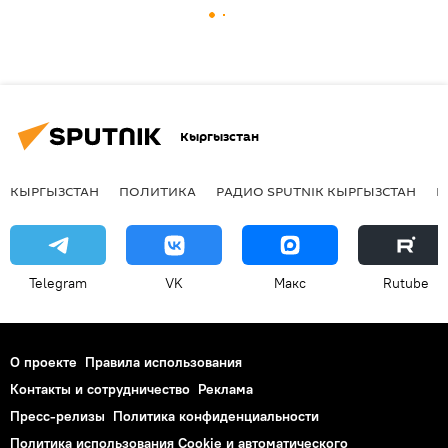
Кыргызстан
КЫРГЫЗСТАН
ПОЛИТИКА
РАДИО SPUTNIK КЫРГЫЗСТАН
Р
Telegram
VK
Макс
Rutube
О проекте
Правила использования
Контакты и сотрудничество
Реклама
Пресс-релизы
Политика конфиденциальности
Политика использования Cookie и автоматического