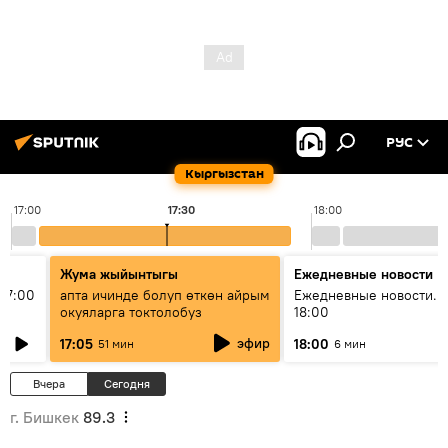
РУС
Кыргызстан
17:00
17:30
18:00
Жума жыйынтыгы
Ежедневные новости
17:00
апта ичинде болуп өткөн айрым
Ежедневные новости. 
окуяларга токтолобуз
18:00
эфир
17:05
18:00
51 мин
6 мин
Вчера
Сегодня
г. Бишкек
89.3