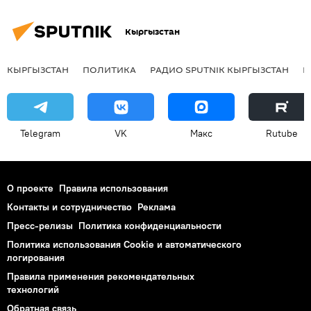
Кыргызстан
КЫРГЫЗСТАН
ПОЛИТИКА
РАДИО SPUTNIK КЫРГЫЗСТАН
Р
Telegram
VK
Макс
Rutube
О проекте
Правила использования
Контакты и сотрудничество
Реклама
Пресс-релизы
Политика конфиденциальности
Политика использования Cookie и автоматического
логирования
Правила применения рекомендательных
технологий
Обратная связь