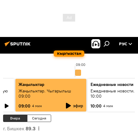
РУС
Кыргызстан
09:00
Жаңылыктар
Ежедневные новости
овую
Жаңылыктар. Чыгарылыш
Ежедневные новости. 
09:00
10:00
эфир
09:00
10:00
4 мин
4 мин
Вчера
Сегодня
г. Бишкек
89.3