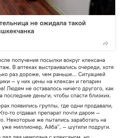
ительница не ожидала такой
ишкекчанка
осле получения посылки вокруг клексана
аж. В аптеках выстраивались очереди, хотя
ько раз дороже, чем раньше... Ситуацией
ики — у них цены на клексан и гепарин
в! Людям не оставалось ничего другого, как
а последние деньги, чтобы спасти близких.
рах появились группы, где одни продавали,
 Кто-то отдавал препарат почти даром —
го. Некоторые же пытались заработать на
, уже миллионер, Айба", — шутили подруги.
 дел два чемодана с клексаном, но