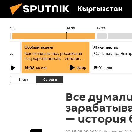
Кыргызстан
14:00
14:39
15:00
Особый акцент
Жаңылыктар
Выпуск
Как складывалась российская
Жаңылыктар. Чыга
государственность - история
России и геополитика Евразии
эфир
14:03
15:01
56 мин
7 мин
глазами аналитиков
Вчера
Сегодня
Все думали
зарабатыва
— история
20:35 28.05.2021
(обновлено:
21: