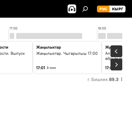
РУС
КЫРГ
17:00
18:00
ости
Жаңылыктар
Жума жыйын
ости. Выпуск
Жаңылыктар. Чыгарылыш 17:00
Апта ичинде 
айрым окуяла
17:01
17:05
3 мин
45 мин
г. Бишкек
89.3