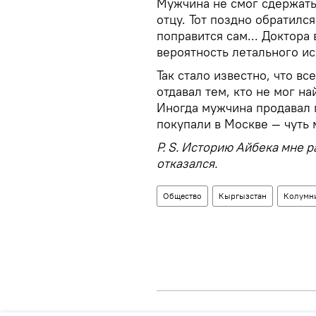
Мужчина не смог сдержать 
отцу. Тот поздно обратилс
поправится сам... Доктора
вероятность летального и
Так стало известно, что в
отдавал тем, кто не мог н
Иногда мужчина продавал п
покупали в Москве — чуть 
P. S. Историю Айбека мне 
отказался.
Общество
Кыргызстан
Колумн