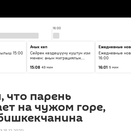
16:00
Ачык кеп
Ежедневные нов
рылыш 15:00
Сейрек кездешүүчү куштун изи
Ежедневные нов
менен: анын миграциялык
16:00
жолу эмнеден кабар берет?
15:08
16:01
43 мин
5 мин
, что парень
ет на чужом горе,
 бишкекчанина
23 15.12.2021
)