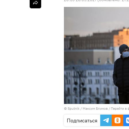
©
Sputnik
/ Максим Блинов
/
Перейти в 
Подписаться