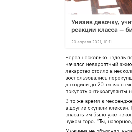
Унизив девочку, уч
реакции класса — б
20 апреля 2021, 10:11
Через несколько недель п
начался невероятный ажиот
лекарство стоило в нескол
воспользовались перекупщ
доходили до 20 тысяч сомо
покупать антикоагулянты н
В то же время в мессендже
а другие скупали клексан.
спасать им было уже неко
чужом горе. "Ты, наверное
Мужчина не объяснял, куда