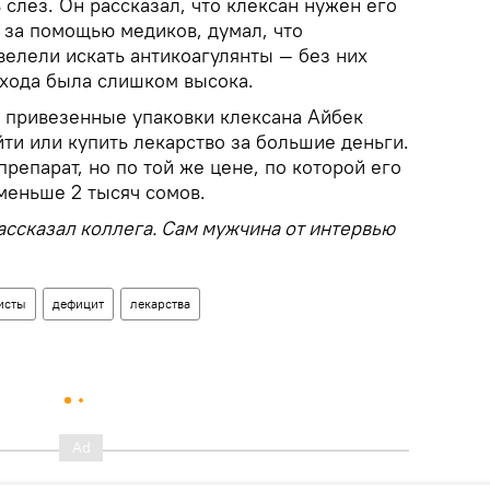
слез. Он рассказал, что клексан нужен его
я за помощью медиков, думал, что
 велели искать антикоагулянты — без них
схода была слишком высока.
се привезенные упаковки клексана Айбек
айти или купить лекарство за большие деньги.
репарат, но по той же цене, по которой его
меньше 2 тысяч сомов.
рассказал коллега. Сам мужчина от интервью
исты
дефицит
лекарства