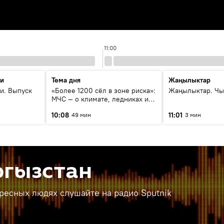
11:00
ти
Тема дня
Жаңылыктар
и. Выпуск
«Более 1200 сёл в зоне риска»:
Жаңылыктар. Чы
МЧС — о климате, ледниках и
системе оповещения
10:08
11:01
49 мин
3 мин
населения
ргызстан
ересных людях слушайте на радио Sputnik