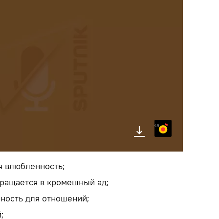
Яндекс.Музыка
я влюбленность;
вращается в кромешный ад;
бность для отношений;
;