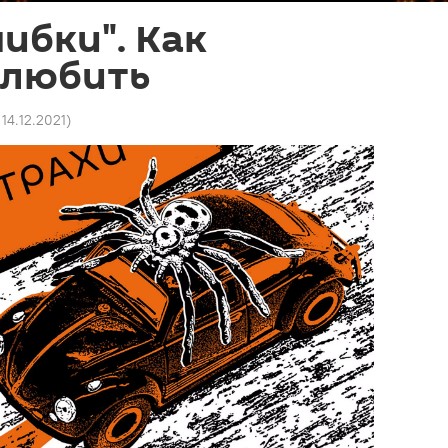
ибки". Как
 любить
 14.12.2021
)