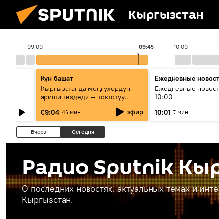
Кыргызстан
09:00
09:45
10:00
Күн башат
Ежедневные новос
лыш
Кыргызстанда мөңгүлөрдүн
Ежедневные новост
эриши тездеди — токтотуу
10:00
мүмкүн эмеспи?
эфир
09:04
10:01
46 мин
7 мин
Вчера
Сегодня
Радио Sputnik Кы
О последних новостях, актуальных темах и инт
Кыргызстан.