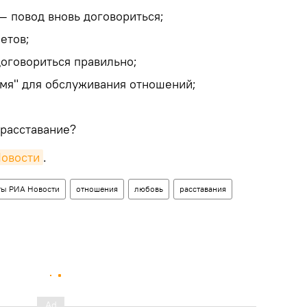
— повод вновь договориться;
етов;
договориться правильно;
емя" для обслуживания отношений;
 расставание?
Новости
.
ты РИА Новости
отношения
любовь
расставания