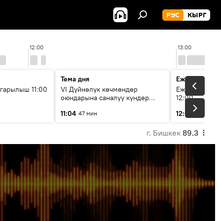
РУС
КЫРГ
12:00
13:00
Тема дня
Ежедневные 
гарылыш 11:00
VI Дүйнөлүк көчмөндөр
Ежедневные н
оюндарына саналуу күндөр
12:00
калды: даярдык иштери кайсы
11:04
12:01
47 мин
3 мин
этапка жетти?
г. Бишкек
89.3