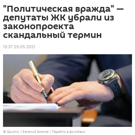
"Политическая вражда" —
депутаты ЖК убрали из
законопроекта
скандальный термин
13:37 29.05.2021
©
Sputnik
/ Евгений Биятов
/
Перейти в фотобанк