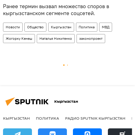
Ранее термин вызвал множество споров в
кыргызстанском сегменте соцсетей.
Новости
Общество
Кыргызстан
Политика
МВД
Жогорку Кенеш
Наталья Никитенко
законопроект
Кыргызстан
КЫРГЫЗСТАН
ПОЛИТИКА
РАДИО SPUTNIK КЫРГЫЗСТАН
Р