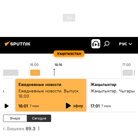
РУС
Кыргызстан
16:00
16:16
17:00
Ежедневные новости
Жаңылыктар
ан
Ежедневные новости. Выпуск
Жаңылыктар. Чыгарыл
16:00
эфир
16:01
17:01
7 мин
7 мин
Вчера
Сегодня
г. Бишкек
89.3