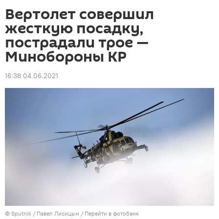
Вертолет совершил
жесткую посадку,
пострадали трое —
Минобороны КР
16:38 04.06.2021
©
Sputnik
/ Павел Лисицын
/
Перейти в фотобанк