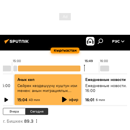
РУС
Кыргызстан
15:00
15:49
16:00
Ачык кеп
Ежедневные новости
15:00
Сейрек кездешүүчү куштун изи
Ежедневные новости. 
менен: анын миграциялык
16:00
жолу эмнеден кабар берет?
эфир
15:04
16:01
43 мин
6 мин
Вчера
Сегодня
г. Бишкек
89.3