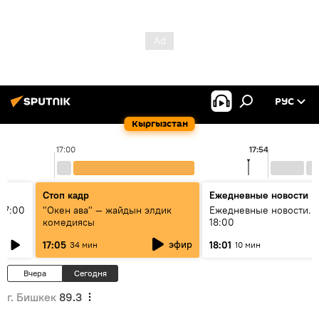
РУС
Кыргызстан
17:00
17:54
Стоп кадр
Ежедневные новости
17:00
"Окен ава" — жайдын элдик
Ежедневные новости. 
комедиясы
18:00
эфир
17:05
18:01
34 мин
10 мин
Вчера
Сегодня
г. Бишкек
89.3