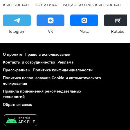
КЫРГЫЗСТАН
ПОЛИТИКА
РАДИО SPUTNIK КЫРГЫЗСТАН
Р
Telegram
VK
Макс
Rutube
О проекте
Правила использования
Контакты и сотрудничество
Реклама
Пресс-релизы
Политика конфиденциальности
Политика использования Cookie и автоматического
логирования
Правила применения рекомендательных
технологий
Обратная связь