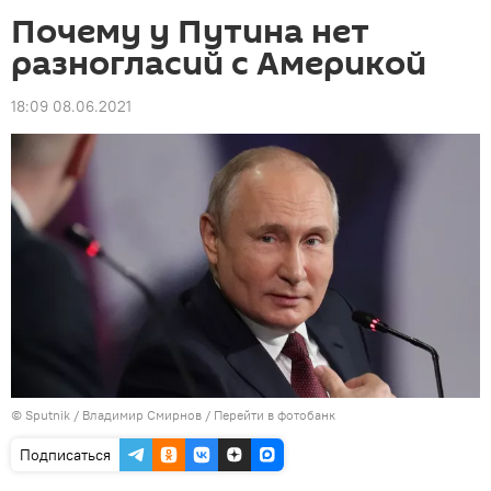
Почему у Путина нет
разногласий с Америкой
18:09 08.06.2021
©
Sputnik
/ Владимир Смирнов
/
Перейти в фотобанк
Подписаться