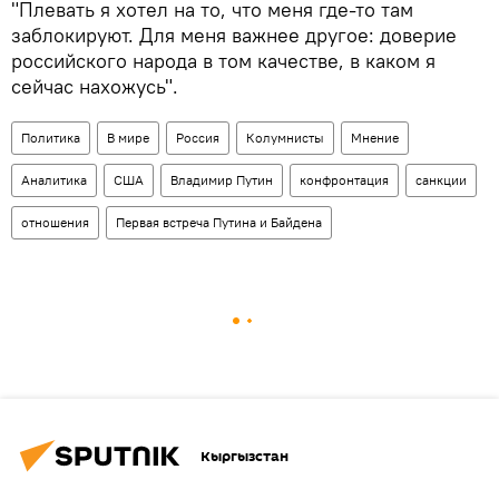
"Плевать я хотел на то, что меня где-то там
заблокируют. Для меня важнее другое: доверие
российского народа в том качестве, в каком я
сейчас нахожусь".
Политика
В мире
Россия
Колумнисты
Мнение
Аналитика
США
Владимир Путин
конфронтация
санкции
отношения
Первая встреча Путина и Байдена
Кыргызстан