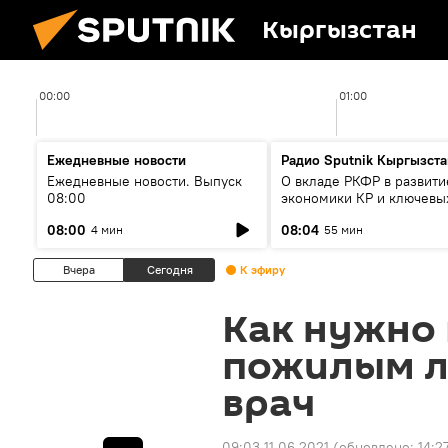
Кыргызстан
00:00
01:00
Ежедневные новости
Радио Sputnik Кыргызста
Ежедневные новости. Выпуск
О вкладе РКФР в развити
08:00
экономики КР и ключевы
секторах до 2030 года
08:00
08:04
4 мин
55 мин
Вчера
Сегодня
К эфиру
Как нужно 
пожилым л
врач
09:03 11.06.2021
(обновлено:
14:2