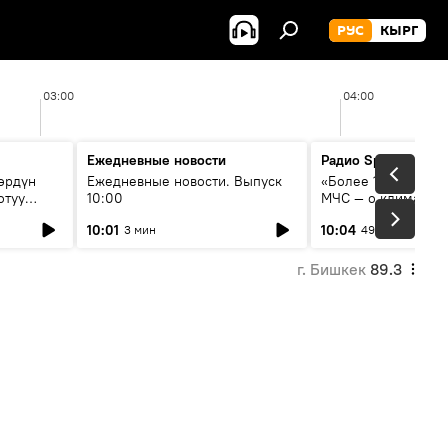
РУС
КЫРГ
03:00
04:00
Ежедневные новости
Радио Sputnik Кыр
өрдүн
Ежедневные новости. Выпуск
«Более 1200 сёл в 
отуу
10:00
МЧС — о климате, 
системе оповещен
10:01
10:04
3 мин
49 мин
населения
г. Бишкек
89.3