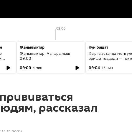
02:00
н
Жаңылыктар
Күн башат
е
Жаңылыктар. Чыгарылыш
Кыргызстанда мөңгүл
х
09:00
эриши тездеди — токт
мүмкүн эмеспи?
09:00
09:04
4 мин
46 мин
прививаться
юдям, рассказал
7 14.12.2021
)