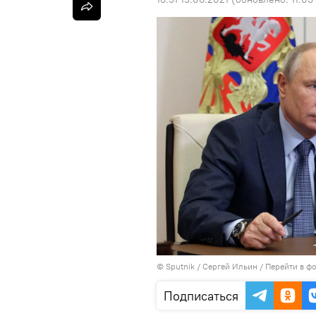
©
Sputnik
/ Сергей Ильин
/
Перейти в ф
Подписаться