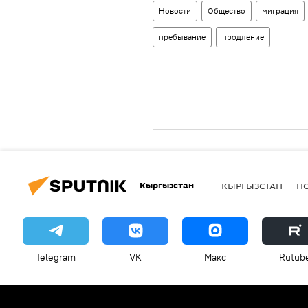
Новости
Общество
миграция
пребывание
продление
Кыргызстан
КЫРГЫЗСТАН
П
Telegram
VK
Макс
Rutub