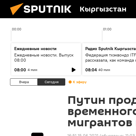
Кыргызстан
00:00
01:00
Ежедневные новости
Радио Sputnik Кыргызста
Ежедневные новости. Выпуск
Федерация тхэквондо IT
08:00
рассказала, как команда 
жертвой мошенников
08:00
08:04
4 мин
40 мин
Вчера
Сегодня
К эфиру
Путин про
временног
мигрантов 
16:51 15.06.2021
(обновлено:
11:03