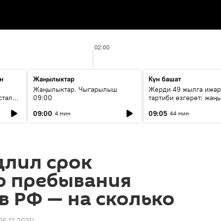
02:00
н
Жаңылыктар
Күн башат
F
Жаңылыктар. Чыгарылыш
Жерди 49 жылга ижар
стала
09:00
тартиби өзгөрөт: жаңы
эмнени көздөйт?
09:00
09:05
4 мин
44 мин
длил срок
о пребывания
в РФ — на сколько
 16.12.2021
)