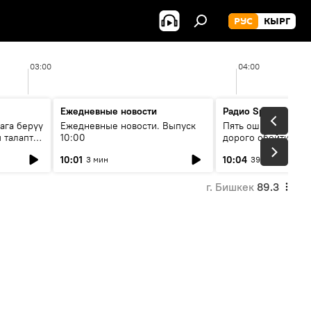
РУС
КЫРГ
03:00
04:00
Ежедневные новости
Радио Sputnik Кыр
ага берүү
Ежедневные новости. Выпуск
Пять ошибок котор
 талаптар
10:00
дорого обойтись п
жилья
10:01
10:04
3 мин
39 мин
г. Бишкек
89.3