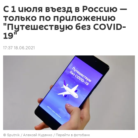
С 1 июля въезд в Россию —
только по приложению
"Путешествую без COVID-
19"
17:37 18.06.2021
©
Sputnik
/ Алексей Куденко
/
Перейти в фотобанк