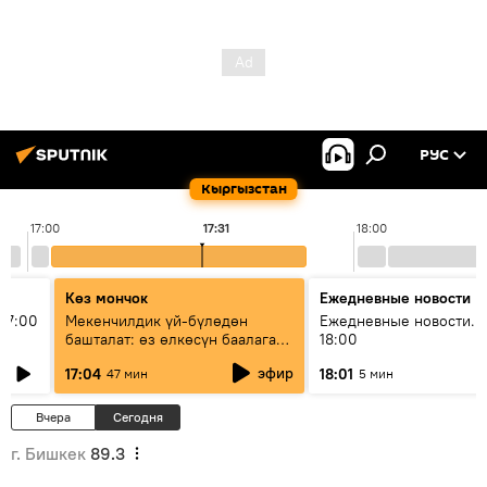
РУС
Кыргызстан
17:00
17:31
18:00
Көз мончок
Ежедневные новости
17:00
Мекенчилдик үй-бүлөдөн
Ежедневные новости. 
башталат: өз өлкөсүн баалаган
18:00
муунду кантип тарбиялоо
эфир
17:04
18:01
47 мин
5 мин
керек?
Вчера
Сегодня
г. Бишкек
89.3