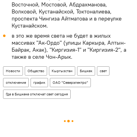
Восточной, Мостовой, Абдрахманова,
Волковой, Кустанайской, Токтоналиева,
проспекта Чингиза Айтматова и в переулке
Кустанайском.
в это же время света не будет в жилых
массивах "Ак-Ордо" (улицы Каркыра, Алтын-
Байрак, Акак), "Киргизия-1" и "Киргизия-2", а
также в селе Чон-Арык.
Новости
Общество
Кыргызстан
Бишкек
свет
отключение
график
ОАО "Северэлектро"
Где в Бишкеке отключат свет сегодня