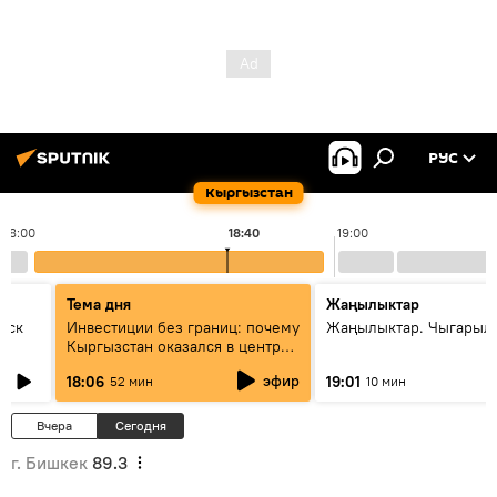
РУС
Кыргызстан
18:00
18:40
19:00
Тема дня
Жаңылыктар
уск
Инвестиции без границ: почему
Жаңылыктар. Чыгарыл
Кыргызстан оказался в центре
внимания бизнеса
эфир
18:06
19:01
52 мин
10 мин
Вчера
Сегодня
г. Бишкек
89.3