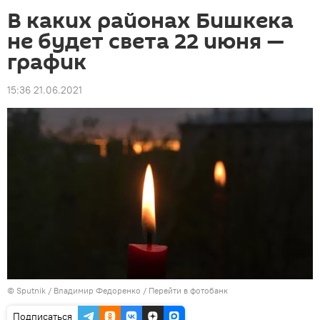
В каких районах Бишкека
не будет света 22 июня —
график
15:36 21.06.2021
©
Sputnik
/ Владимир Федоренко
/
Перейти в фотобанк
Подписаться