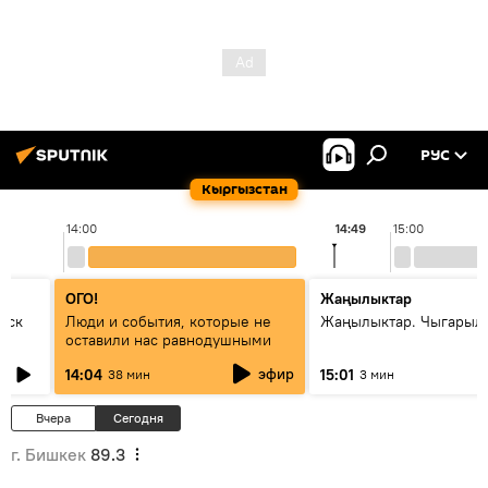
РУС
Кыргызстан
14:00
14:49
15:00
ОГО!
Жаңылыктар
уск
Люди и события, которые не
Жаңылыктар. Чыгарыл
оставили нас равнодушными
эфир
14:04
15:01
38 мин
3 мин
Вчера
Сегодня
г. Бишкек
89.3