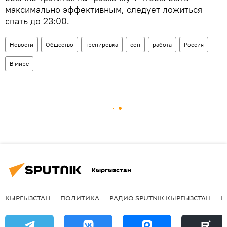
максимально эффективным, следует ложиться
спать до 23:00.
Новости
Общество
тренировка
сон
работа
Россия
В мире
Кыргызстан
КЫРГЫЗСТАН
ПОЛИТИКА
РАДИО SPUTNIK КЫРГЫЗСТАН
Р