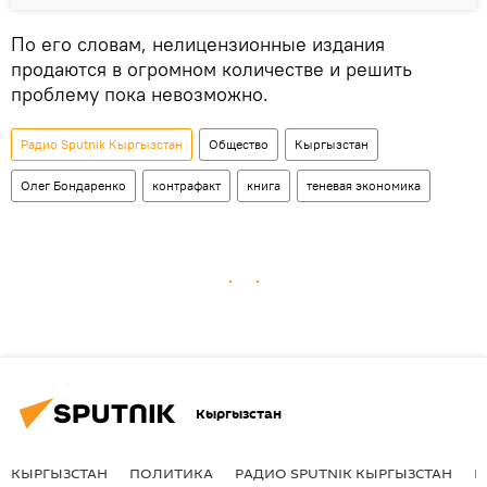
По его словам, нелицензионные издания
продаются в огромном количестве и решить
проблему пока невозможно.
Радио Sputnik Кыргызстан
Общество
Кыргызстан
Олег Бондаренко
контрафакт
книга
теневая экономика
Кыргызстан
КЫРГЫЗСТАН
ПОЛИТИКА
РАДИО SPUTNIK КЫРГЫЗСТАН
Р