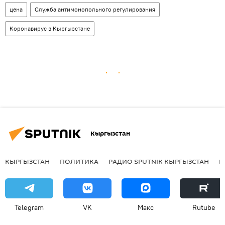
цена
Служба антимонопольного регулирования
Коронавирус в Кыргызстане
Кыргызстан
КЫРГЫЗСТАН
ПОЛИТИКА
РАДИО SPUTNIK КЫРГЫЗСТАН
Р
Telegram
VK
Макс
Rutube