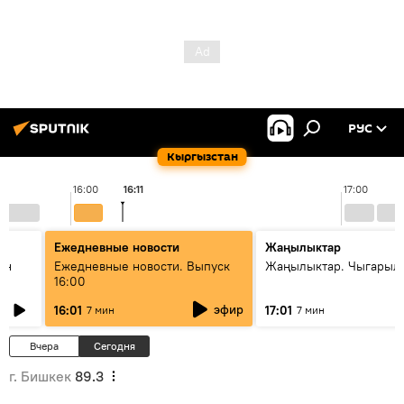
РУС
Кыргызстан
16:00
16:11
17:00
Ежедневные новости
Жаңылыктар
ан
Ежедневные новости. Выпуск
Жаңылыктар. Чыгарыл
16:00
эфир
16:01
17:01
7 мин
7 мин
Вчера
Сегодня
г. Бишкек
89.3