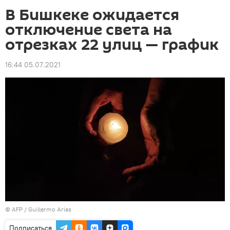
В Бишкеке ожидается
отключение света на
отрезках 22 улиц — график
16:44 05.07.2021
©
AFP
/ Guillermo Arias
Подписаться