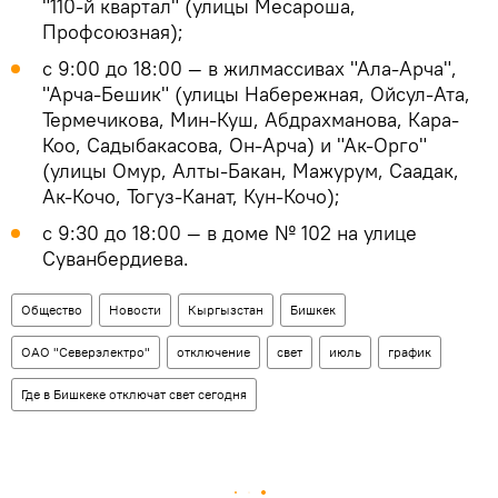
"110-й квартал" (улицы Месароша,
Профсоюзная);
с 9:00 до 18:00 — в жилмассивах "Ала-Арча",
"Арча-Бешик" (улицы Набережная, Ойсул-Ата,
Термечикова, Мин-Куш, Абдрахманова, Кара-
Коо, Садыбакасова, Он-Арча) и "Ак-Орго"
(улицы Омур, Алты-Бакан, Мажурум, Саадак,
Ак-Кочо, Тогуз-Канат, Кун-Кочо);
с 9:30 до 18:00 — в доме № 102 на улице
Суванбердиева.
Общество
Новости
Кыргызстан
Бишкек
ОАО "Северэлектро"
отключение
свет
июль
график
Где в Бишкеке отключат свет сегодня