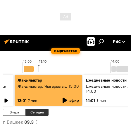
РУС
Кыргызстан
13:00
13:10
14:00
Жаңылыктар
Ежедневные новости
уск
Жаңылыктар. Чыгарылыш 13:00
Ежедневные новости. 
14:00
эфир
13:01
14:01
7 мин
3 мин
Вчера
Сегодня
г. Бишкек
89.3