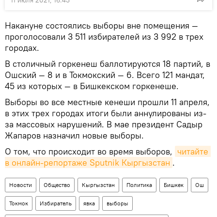
11 июля 2021, 16:43
Накануне состоялись выборы вне помещения —
проголосовали 3 511 избирателей из 3 992 в трех
городах.
В столичный горкенеш баллотируются 18 партий, в
Ошский — 8 и в Токмокский — 6. Всего 121 мандат,
45 из которых — в Бишкекском горкенеше.
Выборы во все местные кенеши прошли 11 апреля,
в этих трех городах итоги были аннулированы из-
за массовых нарушений. В мае президент Садыр
Жапаров назначил новые выборы.
О том, что происходит во время выборов,
читайте 
в онлайн-репортаже Sputnik Кыргызстан
.
Новости
Общество
Кыргызстан
Политика
Бишкек
Ош
Токмок
Избиратель
явка
выборы