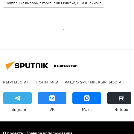
Повторные выборы в горкенеши Бишкека, Оша и Токмока
Кыргызстан
КЫРГЫЗСТАН
ПОЛИТИКА
РАДИО SPUTNIK КЫРГЫЗСТАН
Р
Telegram
VK
Макс
Rutube
О проекте
Правила использования