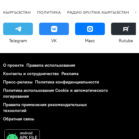
КЫРГЫЗСТАН
ПОЛИТИКА
РАДИО SPUTNIK КЫРГЫЗСТАН
Р
Telegram
VK
Макс
Rutube
О проекте
Правила использования
Контакты и сотрудничество
Реклама
Пресс-релизы
Политика конфиденциальности
Политика использования Cookie и автоматического
логирования
Правила применения рекомендательных
технологий
Обратная связь