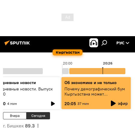
РУС
Кыргызстан
20:00
20:26
едневные новости
Об экономике и не только
едневные новости. Выпуск
Почему демографический бум
:00
Кыргызстана может
превратиться в проблему и как
эфир
:00
20:05
4 мин
37 мин
этого избежать
Вчера
Сегодня
г. Бишкек
89.3