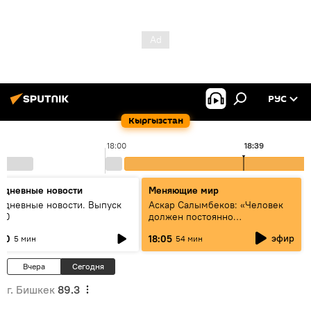
РУС
Кыргызстан
18:00
18:39
едневные новости
Меняющие мир
едневные новости. Выпуск
Аскар Салымбеков: «Человек
:00
должен постоянно
совершенствоваться»
эфир
:00
18:05
5 мин
54 мин
Вчера
Сегодня
г. Бишкек
89.3