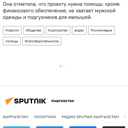
Она отметила, что проекту нужна помощь: кроме
финансового обеспечения, не хватает мужской
одежды и подгузников для малышей.
Новости
Общество
Кыргызстан
видео
Мультимедиа
помощь
благотворительность
Кыргызстан
КЫРГЫЗСТАН
ПОЛИТИКА
РАДИО SPUTNIK КЫРГЫЗСТАН
Р