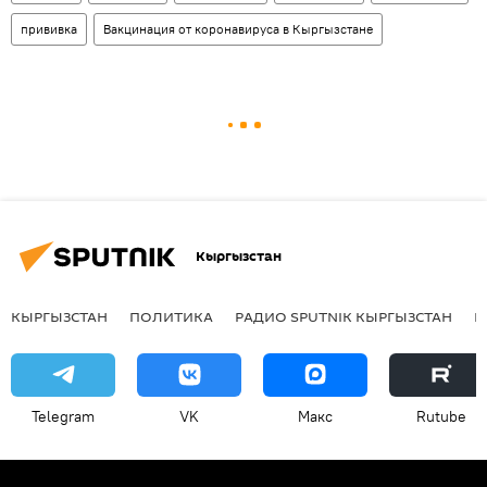
прививка
Вакцинация от коронавируса в Кыргызстане
Кыргызстан
КЫРГЫЗСТАН
ПОЛИТИКА
РАДИО SPUTNIK КЫРГЫЗСТАН
Р
Telegram
VK
Макс
Rutube