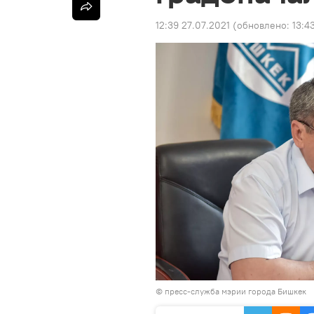
12:39 27.07.2021
(обновлено:
13:4
©
пресс-служба мэрии города Бишкек