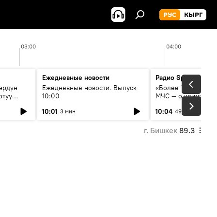
РУС
КЫРГ
03:00
04:00
Ежедневные новости
Радио Sputnik Кыр
өрдүн
Ежедневные новости. Выпуск
«Более 1200 сёл в 
отуу
10:00
МЧС — о климате, 
системе оповещен
10:01
10:04
3 мин
49 мин
населения
г. Бишкек
89.3