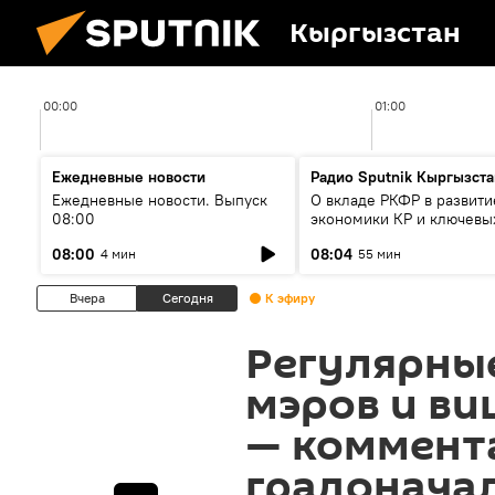
Кыргызстан
00:00
01:00
Ежедневные новости
Радио Sputnik Кыргызста
Ежедневные новости. Выпуск
О вкладе РКФР в развити
08:00
экономики КР и ключевы
секторах до 2030 года
08:00
08:04
4 мин
55 мин
Вчера
Сегодня
К эфиру
Регулярны
мэров и ви
— коммент
градонача