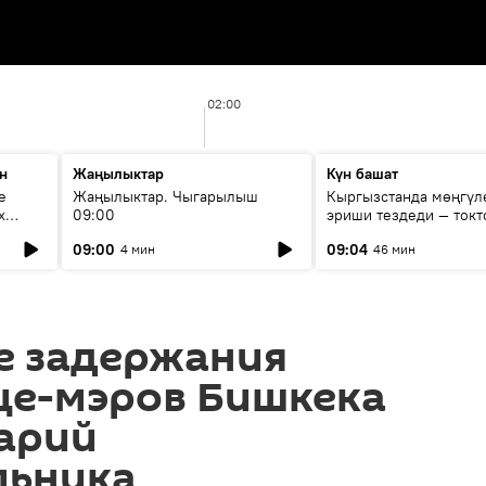
02:00
н
Жаңылыктар
Күн башат
е
Жаңылыктар. Чыгарылыш
Кыргызстанда мөңгүл
х
09:00
эриши тездеди — токт
мүмкүн эмеспи?
09:00
09:04
4 мин
46 мин
е задержания
це-мэров Бишкека
арий
льника