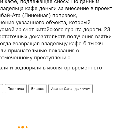
ли кафе, подлежащее сносу. По данным
владельца кафе деньги за внесение в проект
бай-Ата (Линейная) поправок,
ение указанного объекта, который
емой за счет китайского гранта дороги. 23
остаточных доказательств получения взятки
когда возвращал владельцу кафе 6 тысяч
ли признательные показания о
 отмеченному преступлению.
али и водворили в изолятор временного
н
Политика
Бишкек
Азамат Сагындык уулу