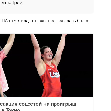
вила Грей.
ША отметила, что схватка оказалась более
реакция соцсетей на проигрыш
 в Токио