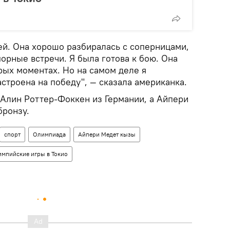
ей. Она хорошо разбиралась с соперницами,
орные встречи. Я была готова к бою. Она
рых моментах. Но на самом деле я
астроена на победу", — сказала американка.
 Aлин Роттер-Фоккен из Германии, а Айпери
бронзу.
спорт
Олимпиада
Айпери Медет кызы
мпийские игры в Токио