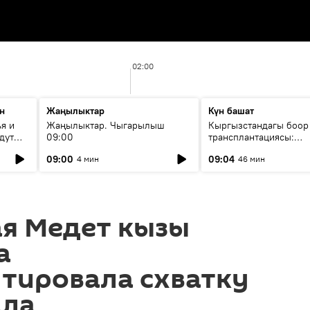
02:00
н
Жаңылыктар
Күн башат
я и
Жаңылыктар. Чыгарылыш
Кыргызстандагы боор
дут
09:00
трансплантациясы:
жетишкендиктер жана
09:00
09:04
4 мин
46 мин
келечеги
я Медет кызы
а
тировала схватку
ала