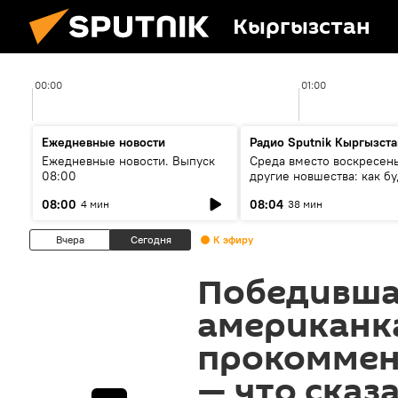
Кыргызстан
00:00
01:00
Ежедневные новости
Радио Sputnik Кыргызста
Ежедневные новости. Выпуск
Среда вместо воскресень
08:00
другие новшества: как бу
проходить выборы в КР?
08:00
08:04
4 мин
38 мин
Вчера
Сегодня
К эфиру
Победивша
американк
прокоммен
— что сказ