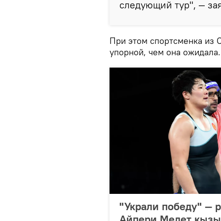
следующий тур", — зая
При этом спортсменка из С
упорной, чем она ожидала.
"Украли победу" — 
Айпери Медет кызы