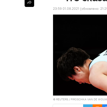
23:59 01.08.2021
(обновлено:
21:2
©
REUTERS
/ PIROSCHKA VAN DE WOU