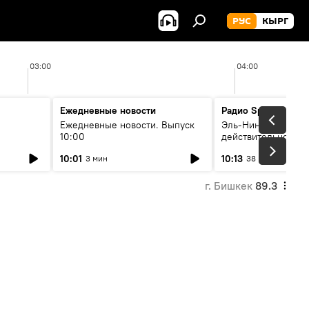
РУС
КЫРГ
03:00
04:00
Ежедневные новости
Радио Sputnik Кыр
Ежедневные новости. Выпуск
Эль-Ниньо, жара и 
10:00
действительно вли
 өнүгүү
погоду в Кыргызст
10:01
10:13
3 мин
38 мин
г. Бишкек
89.3