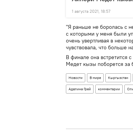
1 августа 2021, 18:57
"Я раньше не боролась с н
с которыми у меня были уп
очень увертливая в некото
чувствовала, что больше н
В финале она встретится с
Медет кызы поборется за 
Новости
В мире
Кыргызстан
Аделина Грей
комментарии
Оли