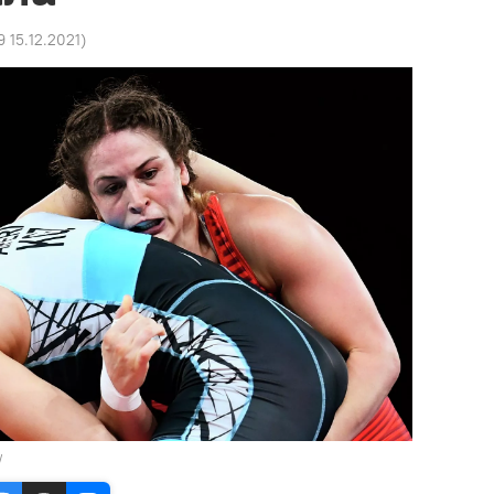
9 15.12.2021
)
W