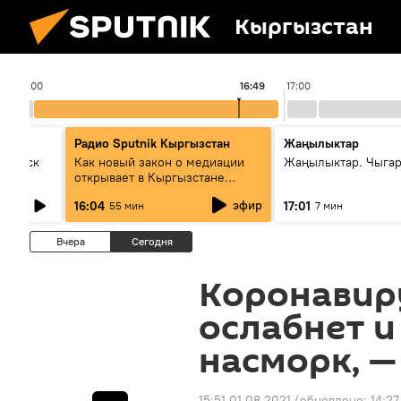
Кыргызстан
16:00
16:49
17:00
Радио Sputnik Кыргызстан
Жаңылыктар
Выпуск
Как новый закон о медиации
Жаңылыктар. Чыга
открывает в Кыргызстане
культуру диалога
эфир
16:04
17:01
55 мин
7 мин
Вчера
Сегодня
Коронавир
ослабнет и
насморк, —
15:51 01.08.2021
(обновлено:
14:27