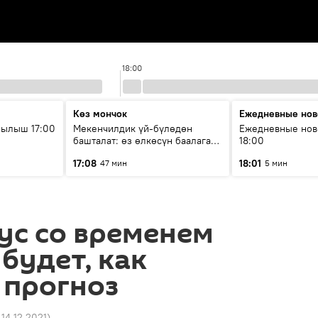
18:00
Көз мончок
Ежедневные нов
рылыш 17:00
Мекенчилдик үй-бүлөдөн
Ежедневные нов
башталат: өз өлкөсүн баалаган
18:00
муунду кантип тарбиялоо
17:08
18:01
47 мин
5 мин
керек?
ус со временем
 будет, как
 прогноз
 14.12.2021
)