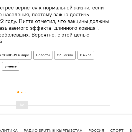
стрее вернется к нормальной жизни, если
о населения, поэтому важно достичь
2 году. Питте отметил, что вакцины должны
называемого эффекта "длинного ковида",
реболевших. Вероятно, с этой целью
й.
 COVID-19 в мире
Новости
Общество
В мире
ученые
ОЛИТИКА
РАДИО SPUTNIK КЫРГЫЗСТАН
РОССИЯ
СПОРТ