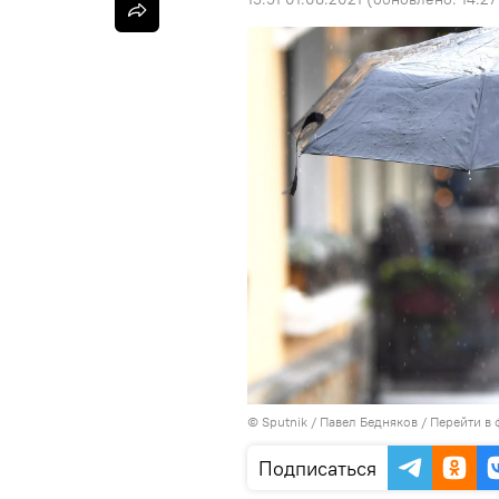
©
Sputnik
/ Павел Бедняков
/
Перейти в 
Подписаться