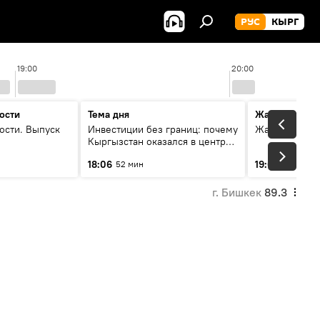
РУС
КЫРГ
19:00
20:00
ости
Тема дня
Жаңылыктар
ости. Выпуск
Инвестиции без границ: почему
Жаңылыктар.
Кыргызстан оказался в центре
внимания бизнеса
18:06
19:01
52 мин
11 мин
г. Бишкек
89.3