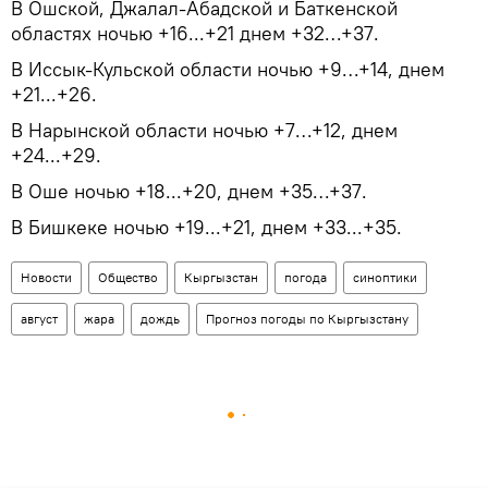
В Ошской, Джалал-Абадской и Баткенской
областях ночью +16...+21 днем +32…+37.
В Иссык-Кульской области ночью +9…+14, днем
+21...+26.
В Нарынской области ночью +7…+12, днем
+24...+29.
В Оше ночью +18...+20, днем +35…+37.
В Бишкеке ночью +19...+21, днем +33...+35.
Новости
Общество
Кыргызстан
погода
синоптики
август
жара
дождь
Прогноз погоды по Кыргызстану