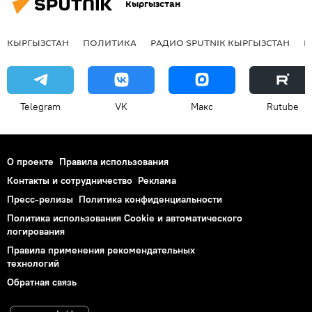
Кыргызстан
КЫРГЫЗСТАН
ПОЛИТИКА
РАДИО SPUTNIK КЫРГЫЗСТАН
Р
Telegram
VK
Макс
Rutube
О проекте
Правила использования
Контакты и сотрудничество
Реклама
Пресс-релизы
Политика конфиденциальности
Политика использования Cookie и автоматического
логирования
Правила применения рекомендательных
технологий
Обратная связь