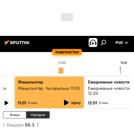
РУС
Кыргызстан
11:00
11:41
Жаңылыктар
Ежедневные новости
уск
Жаңылыктар. Чыгарылыш 11:00
Ежедневные новости. 
12:00
эфир
11:01
12:01
3 мин
3 мин
Вчера
Сегодня
г. Бишкек
89.3