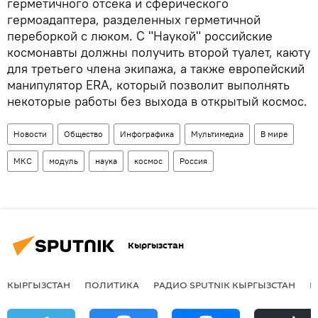
герметичного отсека и сферического
гермоадаптера, разделенных герметичной
переборкой с люком. С "Наукой" российские
космонавты должны получить второй туалет, каюту
для третьего члена экипажа, а также европейский
манипулятор ERA, который позволит выполнять
некоторые работы без выхода в открытый космос.
Новости
Общество
Инфографика
Мультимедиа
В мире
МКС
модуль
наука
космос
Россия
Кыргызстан
КЫРГЫЗСТАН
ПОЛИТИКА
РАДИО SPUTNIK КЫРГЫЗСТАН
Р