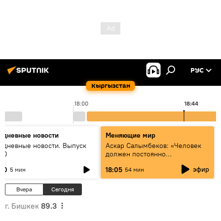
РУС
Кыргызстан
18:00
18:44
едневные новости
Меняющие мир
едневные новости. Выпуск
Аскар Салымбеков: «Человек
:00
должен постоянно
совершенствоваться»
эфир
:00
18:05
5 мин
54 мин
Вчера
Сегодня
г. Бишкек
89.3