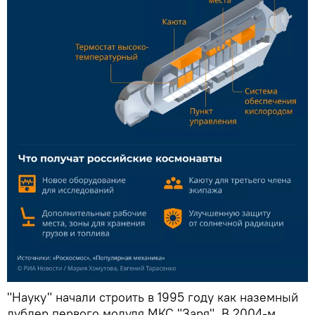
"Науку" начали строить в 1995 году как наземный
дублер первого модуля МКС "Заря". В 2004-м