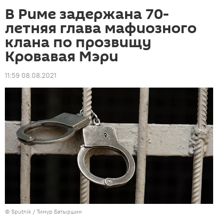
В Риме задержана 70-
летняя глава мафиозного
клана по прозвищу
Кровавая Мэри
11:59 08.08.2021
©
Sputnik
/ Тимур Батыршин