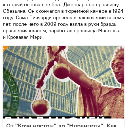
который основал ее брат Дженнаро по прозвищу
Обезьяна. Он скончался в тюремной камере в 1994
году. Сама Личчарди провела в заключении восемь
лет, после чего в 2009 году взяла в руки бразды
правления кланом, заработав прозвища Малышка
и Кровавая Мэри.
От "Коза ностры" до "Ндрангеты". Как