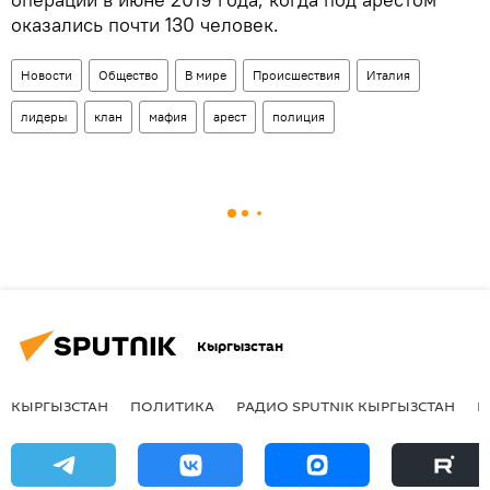
оказались почти 130 человек.
Новости
Общество
В мире
Происшествия
Италия
лидеры
клан
мафия
арест
полиция
Кыргызстан
КЫРГЫЗСТАН
ПОЛИТИКА
РАДИО SPUTNIK КЫРГЫЗСТАН
Р