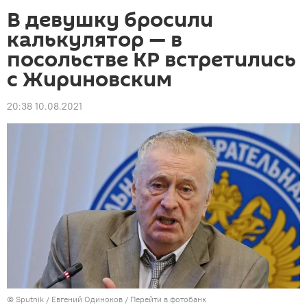
В девушку бросили
калькулятор — в
посольстве КР встретились
с Жириновским
20:38 10.08.2021
©
Sputnik
/ Евгений Одиноков
/
Перейти в фотобанк