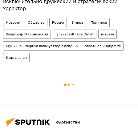
исключительно дружеский и стратегический
характер.
Новости
Общество
Россия
В мире
Политика
Владимир Жириновский
Гульнара-Клара Самат
встреча
Мужчина швырнул калькулятор в девушку — новости об инциденте
Кыргызстан
Кыргызстан