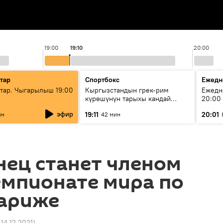
19:00
19:10
20:00
тар
Спортбокс
Ежедн
ар. Чыгарылыш 19:00
Кыргызстандын грек-рим
Ежедн
күрөшүнүн тарыхы кандай
20:00
башталган?
эфир
19:11
20:01
ин
42 мин
нец станет членом
емпионате мира по
Париже
 14.12.2021
)