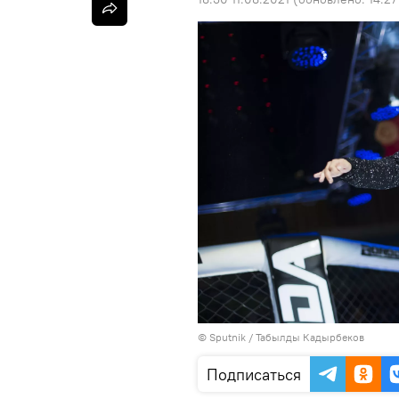
©
Sputnik / Табылды Кадырбеков
Подписаться