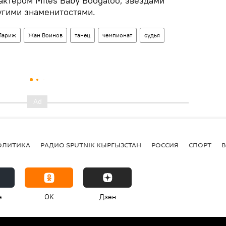
актером Miles Baby Boogaloo, звездами
угими знаменитостями.
Париж
Жан Воинов
танец
чемпионат
судья
ОЛИТИКА
РАДИО SPUTNIK КЫРГЫЗСТАН
РОССИЯ
СПОРТ
e
OK
Дзен