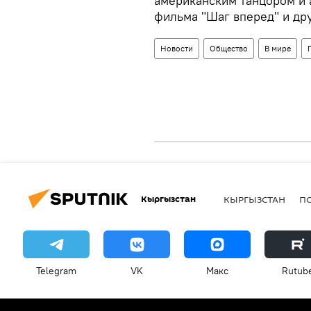
американским танцором и 
фильма "Шаг вперед" и др
Новости
Общество
В мире
Кыргызстан
КЫРГЫЗСТАН
П
Telegram
VK
Макс
Rutub