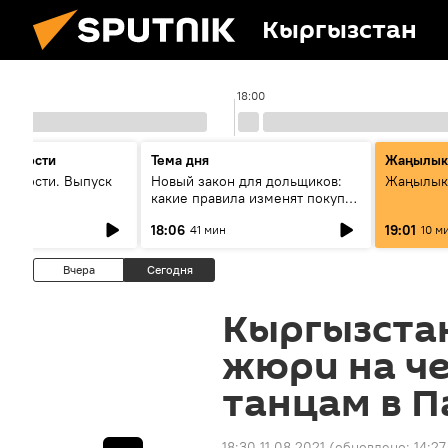
Кыргызстан
18:00
 новости
Тема дня
Жаңылык
новости. Выпуск
Новый закон для дольщиков:
Жаңылыкт
какие правила изменят покупку
квартир
18:06
19:01
41 мин
10 м
Вчера
Сегодня
Кыргызста
жюри на ч
танцам в 
18:30 11.08.2021
(обновлено:
14:27