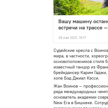
Вашу машину остан
встречи на трассе —
28 мая 2021, 19:17
Судейские кресла с Воино
мира, в частности, хореог
основоположников стиля б
известный танцор из Фран
брейкдансер Карим Гаджи, 
хопе Бэд Джиал Кэсси.
Жан Воинов — профессиона
ряда международных чемп
основатель академии совр
New Era в Бишкеке. Сотруд