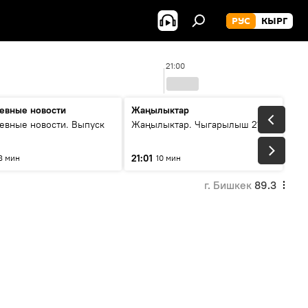
РУС
КЫРГ
21:00
евные новости
Жаңылыктар
евные новости. Выпуск
Жаңылыктар. Чыгарылыш 21:00
21:01
8 мин
10 мин
г. Бишкек
89.3