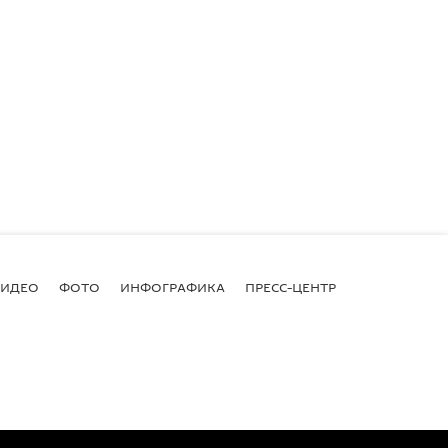
ВИДЕО
ФОТО
ИНФОГРАФИКА
ПРЕСС-ЦЕНТР