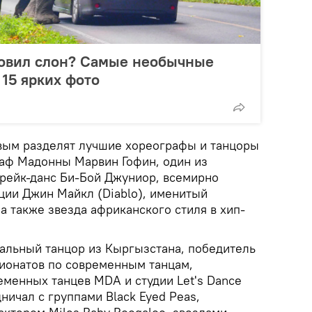
овил слон? Самые необычные
 15 ярких фото
вым разделят лучшие хореографы и танцоры
раф Мадонны Марвин Гофин, один из
рейк-данс Би-Бой Джуниор, всемирно
ции Джин Майкл (Diablo), именитый
а также звезда африканского стиля в хип-
льный танцор из Кыргызстана, победитель
ионатов по современным танцам,
еменных танцев MDA и студии Let's Dance
ничал с группами Black Eyed Peas,